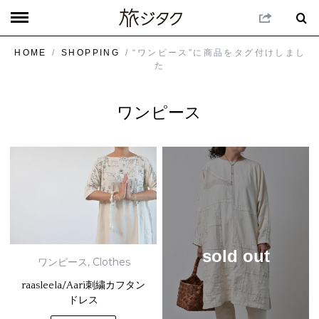
HOME
/
SHOPPING
/ “ワンピース”に商品をタグ付けしまし
た
ワンピース
sold out
ワンピース
,
Clothes
raasleela/Aari刺繍カフタン
ドレス