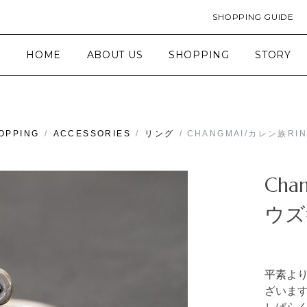
SHOPPING GUIDE
HOME
ABOUT US
SHOPPING
STORY
OPPING
/
ACCESSORIES
/
リング
/ CHANGMAI/カレン族RIN
Cha
ウズ#
平素よ
ざいま