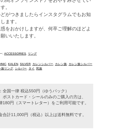
くの間オンラインストアをおやすみさせてい
ます。
めどがつきましたらインスタグラムでもお知
たします。
迷惑をおかけしますが、何卒ご理解のほどよ
お願いいたします。
ー:
ACCESSORIES
,
リング
HNIC
,
KALEN
,
SILVER
,
カレンシルバー
,
カレン族
,
カレン族シルバー
ン族リング
,
シルバー
,
タイ
,
民族
：全国一律 税込550円（ゆうパック）
トカード・シールのみのご購入の方は、
律180円（スマートレター）をご利用可能です。
金合計11,000円（税込）以上は送料無料です。