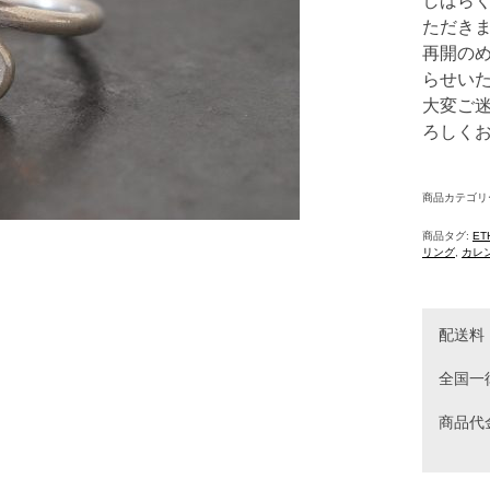
しばら
ただき
再開の
らせい
大変ご
ろしく
商品カテゴリ
商品タグ:
ET
リング
,
カレ
配送料
ポス
全国一
商品代