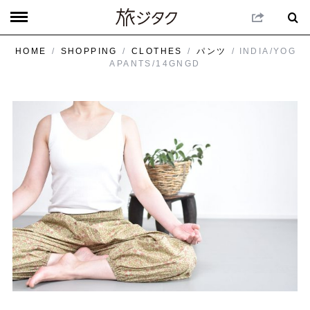
HOME
/
SHOPPING
/
CLOTHES
/
パンツ
/ INDIA/YOG
APANTS/14GNGD