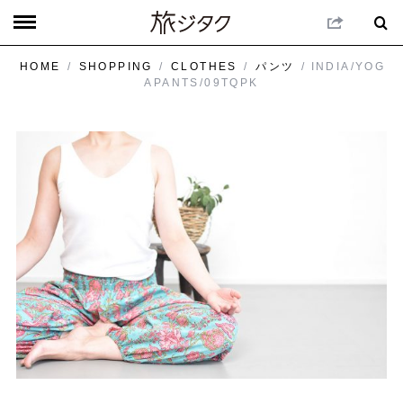
HOME
/
SHOPPING
/
CLOTHES
/
パンツ
/ INDIA/YOG
APANTS/09TQPK