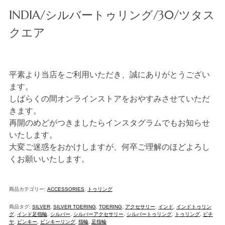
INDIA/シルバートゥリング/30/ツタス
クエア
平素より当店をご利用いただき、誠にありがとうござい
ます。
しばらくの間オンラインストアをおやすみさせていただ
きます。
再開のめどがつきましたらインスタグラムでもお知らせ
いたします。
大変ご迷惑をおかけしますが、何卒ご理解のほどよろし
くお願いいたします。
商品カテゴリー:
ACCESSORIES
,
トゥリング
商品タグ:
SILVER
,
SILVER TOERING
,
TOERING
,
アクセサリー
,
インド
,
インドトゥリン
グ
,
インド足指輪
,
シルバー
,
シルバーアクセサリー
,
シルバートゥリング
,
トゥリング
,
ビチ
ヤ
,
ピンキー
,
ピンキーリング
,
指輪
,
足指輪