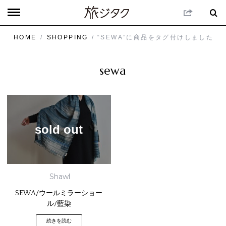
HOME
/
SHOPPING
/ “SEWA”に商品をタグ付けしました
sewa
sold out
Shawl
SEWA/ウールミラーショー
ル/藍染
続きを読む