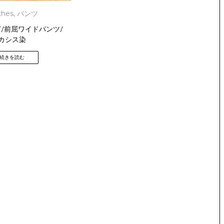
thes
,
パンツ
ST/前屈ワイドパンツ/
カシス染
続きを読む