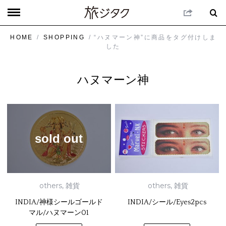
HOME
/
SHOPPING
/ “ハヌマーン神”に商品をタグ付けしま
した
ハヌマーン神
sold out
others
,
雑貨
others
,
雑貨
INDIA/神様シールゴールド
INDIA/シール/Eyes2pcs
マル/ハヌマーン01