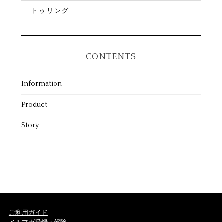
トゥリング
CONTENTS
Information
Product
Story
ご利用ガイド
メルマガ登録・解除