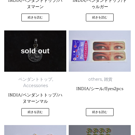
INDIA/ペンダントトップ/ハ
INDIA/ペンダントトップ/ド
ヌマーン
ゥルガー
続きを読む
続きを読む
sold out
ペンダントトップ
,
others
,
雑貨
Accessories
INDIA/シール/Eyes2pcs
INDIA/ペンダントトップ/ハ
ヌマーンマル
続きを読む
続きを読む