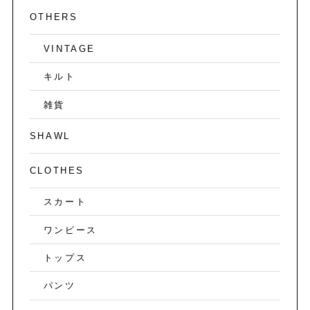
OTHERS
VINTAGE
キルト
雑貨
SHAWL
CLOTHES
スカート
ワンピース
トップス
パンツ