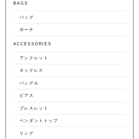
BAGS
バッグ
ポーチ
ACCESSORIES
アンクレット
ネックレス
バングル
ピアス
ブレスレット
ペンダントトップ
リング