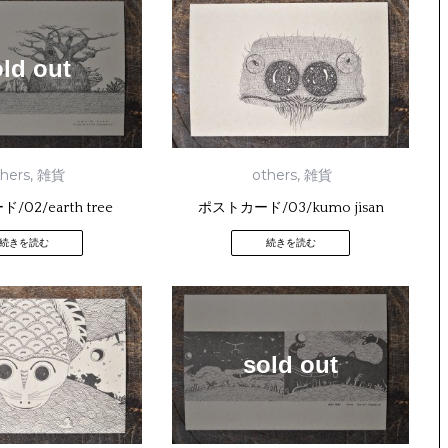
old out
thers
,
雑貨
others
,
雑貨
02/earth tree
ポストカード/03/kumo jisan
続きを読む
続きを読む
sold out