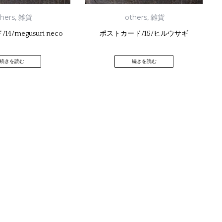
thers
,
雑貨
others
,
雑貨
4/megusuri neco
ポストカード/15/ヒルウサギ
続きを読む
続きを読む