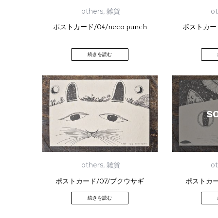
others
,
雑貨
o
ポストカード/04/neco punch
ポストカード/
続きを読む
s
others
,
雑貨
o
ポストカード/07/プクウサギ
ポストカード
続きを読む