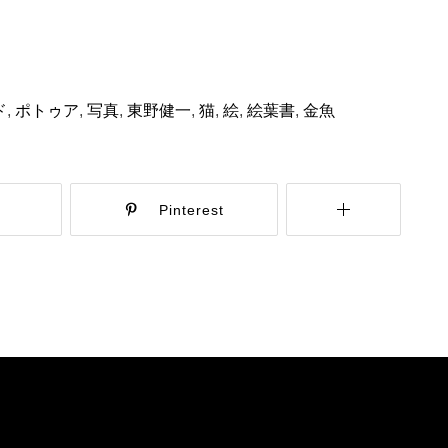
ド
,
ポトゥア
,
写真
,
東野健一
,
猫
,
絵
,
絵葉書
,
金魚
r
Pinterest